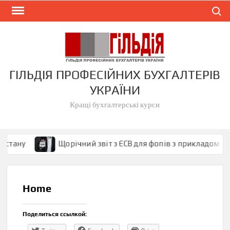
Skip
Search
to
content
ГІЛЬДІЯ ПРОФЕСІЙНИХ БУХГАЛТЕРІВ
УКРАЇНИ
Кращі бухгалтерські курси
 стану
Щорічний звіт з ЄСВ для фопів з прикладом
Home
Поделиться ссылкой: