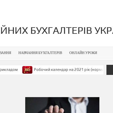
ІЙНИХ БУХГАЛТЕРІВ УК
УВАННЯ
НАВЧАННЯ БУХГАЛТЕРІВ
ОНЛАЙН УРОКИ
адом
Робочий календар на 2021 рік (норми тривалост