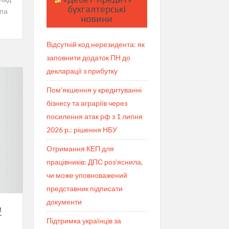
бухгалтерські
опа
новини
Відсутній код нерезидента: як
заповнити додаток ПН до
декларації з прибутку
Помʼякшення у кредитуванні
бізнесу та аграріїв через
посилення атак рф з 1 липня
2026 р.: рішення НБУ
Отримання КЕП для
працівників: ДПС роз'яснила,
чи може уповноважений
представник підписати
документи
И
Підтримка українців за