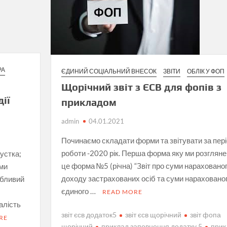
РА
ЄДИНИЙ СОЦІАЛЬНИЙ ВНЕСОК
ЗВІТИ
ОБЛІК У ФОП
Щорічний звіт з ЄСВ для фопів з
дії
прикладом
admin
04.01.2021
Починаємо складати форми та звітувати за пер
роботи -2020 рік. Перша форма яку ми розглян
пустка;
це форма №5 (річна) “Звіт про суми нараховано
ими
доходу застрахованих осіб та суми нараховано
обливий
єдиного …
READ MORE
алість
звіт єсв додаток5
звіт єсв щорічний
звіт фопа
RE
щорічний
приклад заповнення додатку 5
прик