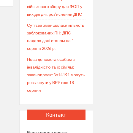
инна
військового збору для ФОП у
ка.
вихідні дні: роз’яснення ДПС
азити
Суттєве зменшилася кількість
заблокованих ПН: ДПС
надала дані станом на 1
серпня 2026 р.
Нова допомога особам з
інвалідністю та їх сімʼям:
законопроєкт №14191 можуть
розглянути у ВРУ вже 18
серпня
Контакт
Електронна пошта