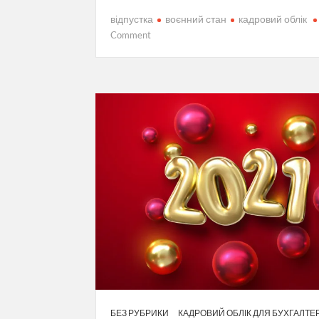
відпустка
воєнний стан
кадровий облік
on
Comment
Відпустка
працівника
під
час
дії
війскового
стану
БЕЗ РУБРИКИ
КАДРОВИЙ ОБЛІК ДЛЯ БУХГАЛТЕ