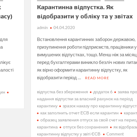
Карантинна відпустка. Як
к
відобразити у обліку та у звітах
асу)
admin
04.04.2020
Встановлення карантинних заборон державою,
 для
призупинення роботи підприємств, працівники у
на
вимушених відпустках, тощо. Менш ніж за місяц
перед бухгалтерами виникло безліч нових пита
блікує
як вірно оформити карантинну відпустку, як
валості
відобразити період …
READ MORE
відпустка без збереження
додаток 6
заява пр
дин
надання відпустки за власний рахунок на період
карантину
зразок наказу про карантинну відпуст
как заполнить отчет ЕСВ если карантин
каран
образец заявления отпуск за свой счет на перио
карантина
отпуск без сохранения
як відобраз
on
карантинну відпустку у звіті ЄСВ
Comment