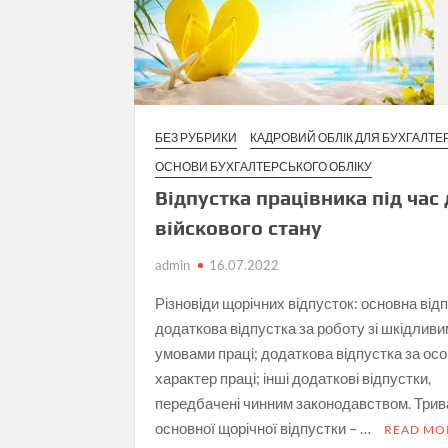
БЕЗ РУБРИКИ
КАДРОВИЙ ОБЛІК ДЛЯ БУХГАЛТЕ
ОСНОВИ БУХГАЛТЕРСЬКОГО ОБЛІКУ
Відпустка працівника під час 
війскового стану
admin
16.07.2022
Різновіди щорічних відпусток: основна від
додаткова відпустка за роботу зі шкідлив
умовами праці; додаткова відпустка за ос
характер праці; інші додаткові відпустки,
передбачені чинним законодавством. Трив
основної щорічної відпустки – …
READ MO