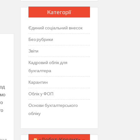
Категорії
Єдиний соціальний внесок
Без рубрики
Звіти
Кадровий облік для
бухгалтера
Карантин
іод
Облік у ФОП
емо
го
Основи бухгалтерського
го
обліку
«Дебет-Кредит» –
лад