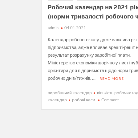
Робочий календар на 2021 рі
(норми тривалості робочого ч
admin
04.01.2021
Календар робочого часу дуже важлива річ
підприємства, адже впливає врешті-решт 
результат розрахунку заробітної плати.
Міністерство економіки щорічно у листі пу
орієнтири для підприємств щодо норм три
робочих днів/тижнів. …
READ MORE
виробничий календар
кількість робочих го
on
календар
робочі часи
Comment
Робочий
календар
на
2021
рік