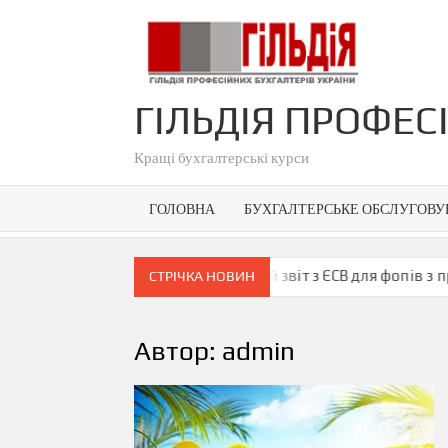
Skip
to
content
ГІЛЬДІЯ ПРОФЕС
Кращі бухгалтерські курси
ГОЛОВНА
БУХГАЛТЕРСЬКЕ ОБСЛУГОВ
йскового стану
Щорічний звіт з ЄСВ для фопів з прикл
СТРІЧКА НОВИН
Автор:
admin