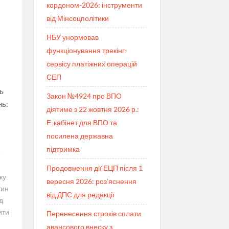
кордоном-2026: інструменти
від Мінсоцполітики
НБУ унормовав
функціонування трекінг-
сервісу платіжних операцій
СЕП
ь
Закон №4924 про ВПО
нь:
діятиме з 22 жовтня 2026 р.:
Е-кабінет для ВПО та
посилена державна
підтримка
о
Продовження дії ЕЦП після 1
ку
вересня 2026: розʼяснення
тин
від ДПС для редакції
д
ити
Перенесення строків сплати
авансового внеску з