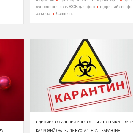
заповнення звіту ЄСВ для фоп
щорічний звіт ф
on
за себе
Comment
Щорічний
звіт
з
ЄСВ
для
фопів
з
прикладом
ЄДИНИЙ СОЦІАЛЬНИЙ ВНЕСОК
БЕЗ РУБРИКИ
ЗВІТ
КАДРОВИЙ ОБЛІК ДЛЯ БУХГАЛТЕРА
КАРАНТИН
РА